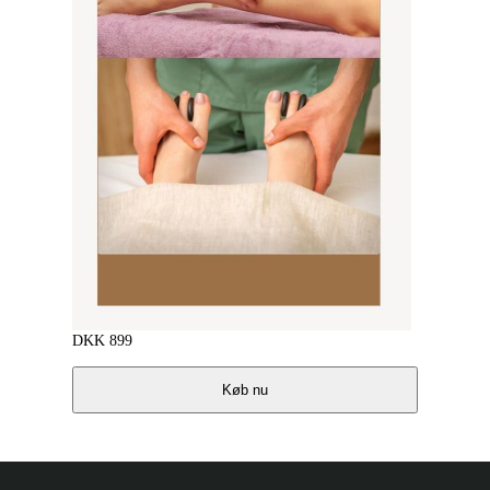
DKK
899
Køb nu