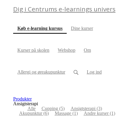
Dig i Centrums e-learnings univers
(current)
Køb e-learning kursus
Dine kurser
Kurser på skolen
Webshop
Om
Allergi og øreakupunktur
Log ind
Produkter
Ansigtsterapi
Alle
Cupping
(5)
Ansigtsterapi
(3)
Akupunktur
(6)
Massage
(1)
Andre kurser
(1)