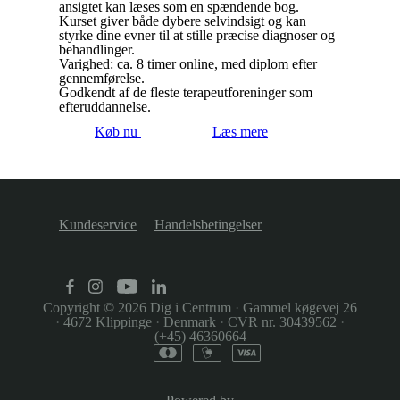
ansigtet kan læses som en spændende bog.
Kurset giver både dybere selvindsigt og kan
styrke dine evner til at stille præcise diagnoser og
behandlinger.
Varighed: ca. 8 timer online, med diplom efter
gennemførelse.
Godkendt af de fleste terapeutforeninger som
efteruddannelse.
Køb nu
Læs mere
Kundeservice
Handelsbetingelser
Copyright © 2026
Dig i Centrum
·
Gammel køgevej 26
·
4672 Klippinge
·
Denmark
·
CVR nr. 30439562
·
(+45) 46360664