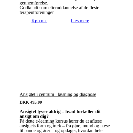
gennemførelse.
Godkendt som efteruddannelse af de fleste
terapeutforeninger.
Køb nu
Læs mere
Ansigtet i centrum - læsning og diagnose
DKK
495.00
Ansigtet lyver aldrig – hvad fortæller dit
ansigt om dig?
På dette e-learning kursus lærer du at aflæse
ansigtets form og træk – fra øjne, mund og næse
til pande og ører – og opdager, hvordan hele